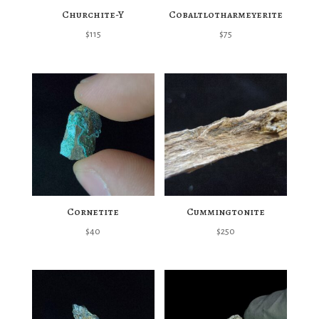
Churchite-Y
Cobaltlotharmeyerite
$
115
$
75
Cornetite
Cummingtonite
$
40
$
250