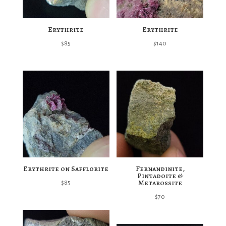
Erythrite
Erythrite
$
85
$
140
Erythrite on Safflorite
Fernandinite,
Pintadoite &
Metarossite
$
85
$
70