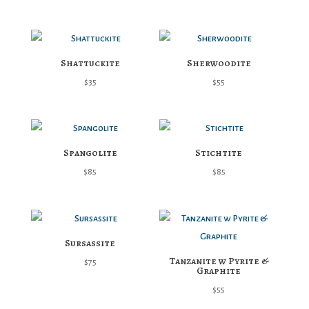
Shattuckite
Sherwoodite
$
35
$
55
Spangolite
Stichtite
$
85
$
85
Sursassite
Tanzanite w Pyrite &
$
75
Graphite
$
55