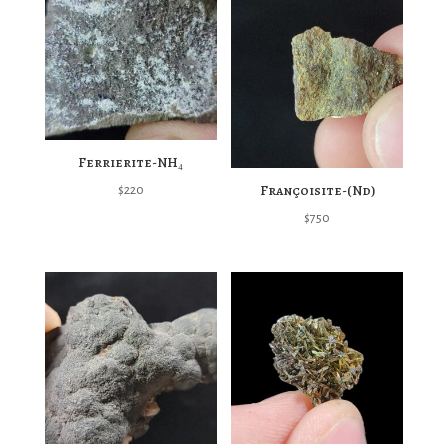
Ferrierite-NH₄
Françoisite-(Nd)
$
220
$
750