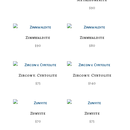
$
90
Zinnwaldite
Zinnwaldite
$
90
$
80
Zircon v. Cyrtolite
Zircon v. Cyrtolite
$
75
$
140
Zunyite
Zunyite
$
70
$
75