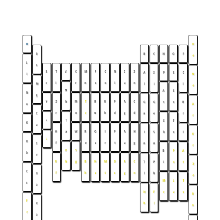
H
H
B
B
C
N
O
F
e
L
e
S
T
V
C
M
F
C
N
C
Z
A
S
P
S
C
i
N
c
i
r
n
e
o
i
u
n
M
l
i
l
e
N
A
S
N
g
Y
Z
b
M
T
R
R
P
A
C
G
G
s
e
B
a
A
r
o
c
u
h
d
g
d
C
a
e
r
r
↓
T
S
T
K
a
H
a
W
R
O
I
P
A
H
I
S
b
e
I
K
↓
R
f
e
s
r
t
u
g
S
n
n
r
D
S
B
P
A
b
r
R
b
g
B
H
M
D
R
C
T
P
i
o
t
X
C
f
h
s
t
s
g
n
B
l
b
e
M
L
T
s
a
N
F
c
v
s
R
F
R
h
l
n
r
a