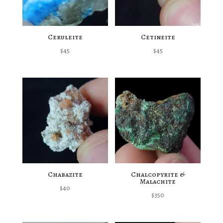
Ceruleite
Cetineite
$
45
$
45
Chabazite
Chalcopyrite &
Malachite
$
40
$
350