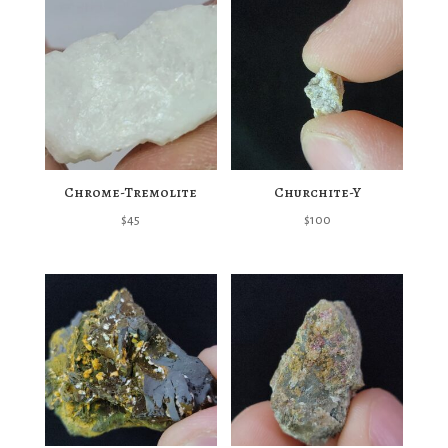
Chrome-Tremolite
Churchite-Y
$
45
$
100