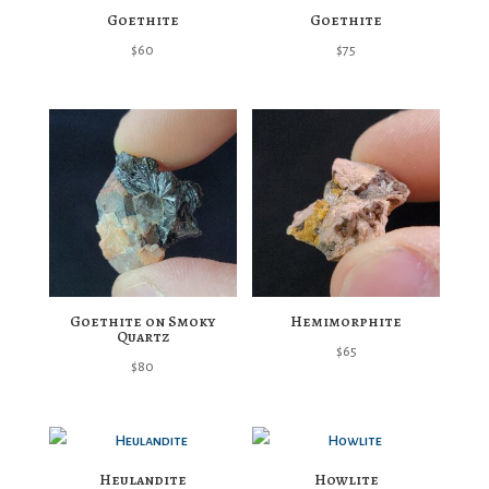
Goethite
Goethite
$
60
$
75
Goethite on Smoky
Hemimorphite
Quartz
$
65
$
80
Heulandite
Howlite