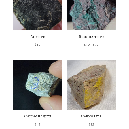
Biotite
Brochantite
Price
$
40
$
30
–
$
70
range:
$30
through
$70
Callaghanite
Carnotite
$
85
$
95