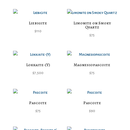
Liebigite
Limonite on Smoky
Quartz
$
110
$
75
Lokkaite-(Y)
Magnesiopascoite
$
7,500
$
75
Pascoite
Pascoite
$
75
$
90