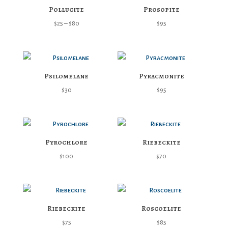
Pollucite
Prosopite
Price
$
25
–
$
80
$
95
range:
$25
through
Psilomelane
Pyracmonite
$80
$
30
$
95
Pyrochlore
Riebeckite
$
100
$
70
Riebeckite
Roscoelite
$
75
$
85