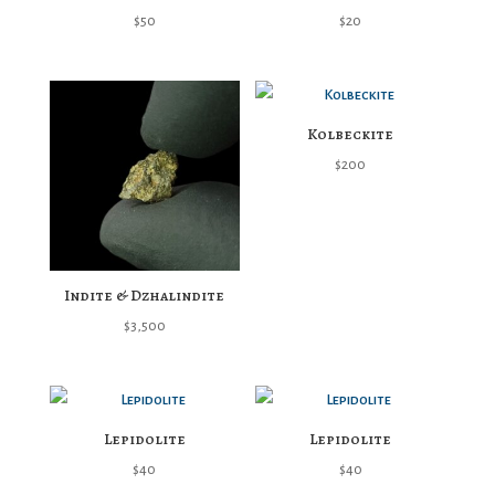
$
50
$
20
Kolbeckite
$
200
Indite & Dzhalindite
$
3,500
Lepidolite
Lepidolite
$
40
$
40