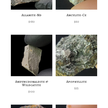
Allanite-Nd
Ancylite-Ce
$
180
$
60
Andymcdonaldite &
Apophyllite
Wildcatite
$
25
$
100