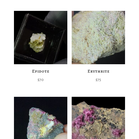
Epidote
Erythrite
$
70
$
75