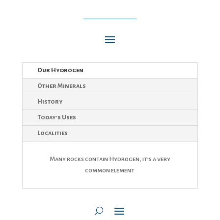
Our Hydrogen
Other Minerals
History
Today's Uses
Localities
Many rocks contain Hydrogen, it’s a very
common element