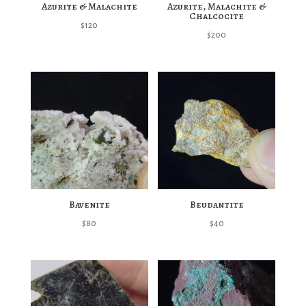
Azurite & Malachite
Azurite, Malachite &
Chalcocite
$
120
$
200
Bavenite
Beudantite
$
80
$
40