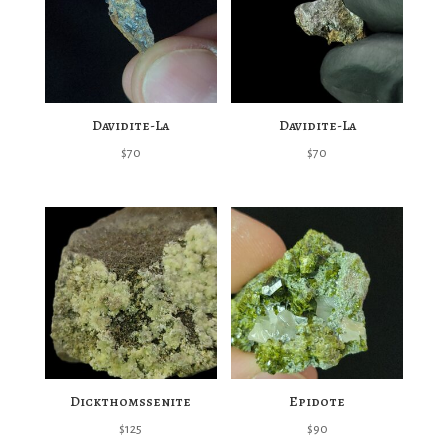
Davidite-La
Davidite-La
$
70
$
70
Dickthomssenite
Epidote
$
125
$
90