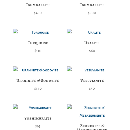
Tsumgallite
Tsumgallite
$
450
$
500
Turquoise
Uralite
$
110
$
60
Uraninite & Soddyite
Vesuvianite
$
140
$
50
Yoshimuraite
Zeunerite &
$
65
Metazeunerite