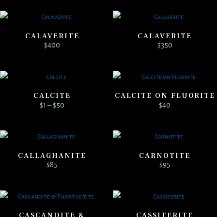
CALAVERITE
CALAVERITE
$
400
$
350
CALCITE
CALCITE ON FLUORITE
Price
$
1
–
$
50
$
40
range:
$1
through
$50
CALLAGHANITE
CARNOTITE
$
85
$
95
CASCANDITE &
CASSITERITE