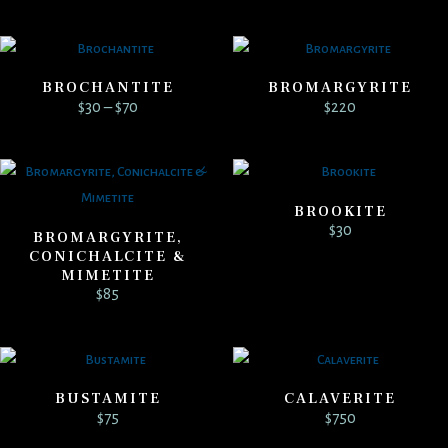
BROCHANTITE
BROMARGYRITE
Price
$
30
–
$
70
$
220
range:
$30
through
$70
BROOKITE
$
30
BROMARGYRITE,
CONICHALCITE &
MIMETITE
$
85
BUSTAMITE
CALAVERITE
$
75
$
750