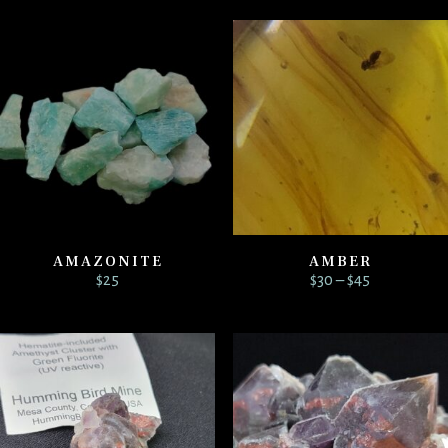
AMAZONITE
AMBER
Price
$
25
$
30
–
$
45
range:
$30
through
$45